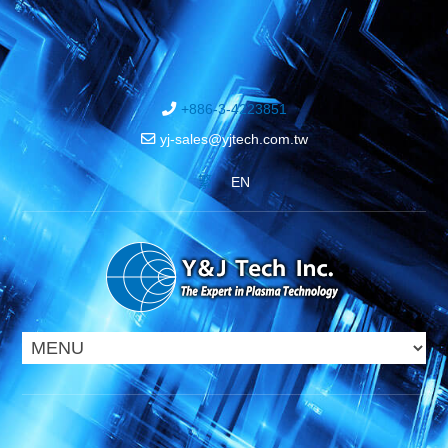
+886-3-4223851
yj-sales@yjtech.com.tw
繁
EN